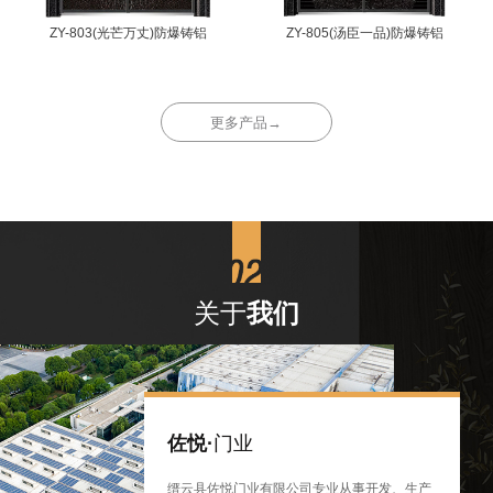
ZY-803(光芒万丈)防爆铸铝
ZY-805(汤臣一品)防爆铸铝
更多产品→
关于
我们
佐悦·
门业
缙云县佐悦门业有限公司专业从事开发、生产