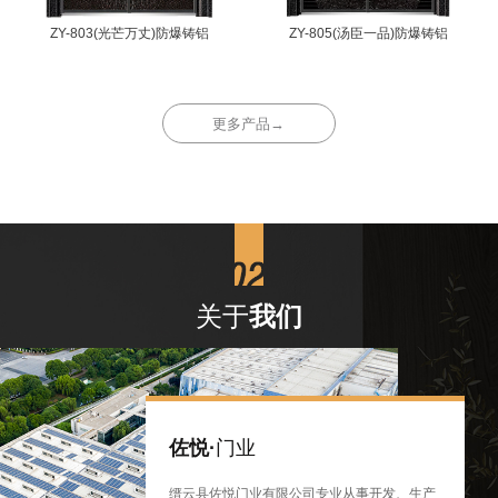
ZY-803(光芒万丈)防爆铸铝
ZY-805(汤臣一品)防爆铸铝
更多产品→
关于
我们
佐悦·
门业
缙云县佐悦门业有限公司专业从事开发、生产