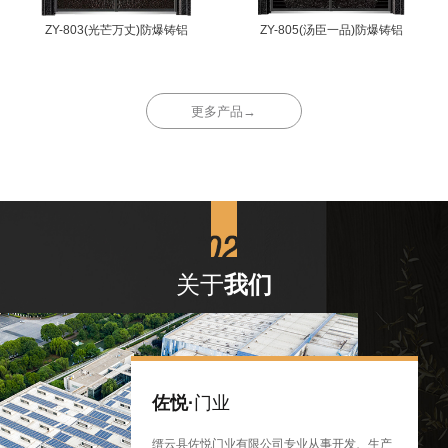
ZY-803(光芒万丈)防爆铸铝
ZY-805(汤臣一品)防爆铸铝
更多产品→
关于
我们
佐悦·
门业
缙云县佐悦门业有限公司专业从事开发、生产